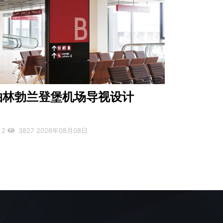
柏林勃兰登堡机场导视设计
2
3827
2026年08月08日