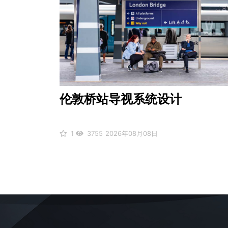
伦敦桥站导视系统设计
1
3755
2026年08月08日