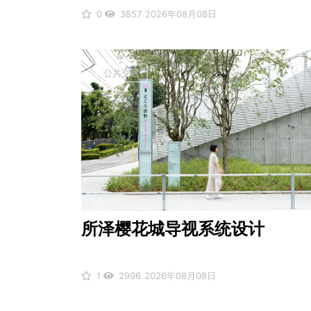
0
3857
2026年08月08日
公共交通
所泽樱花城导视系统设计
1
2996
2026年08月08日