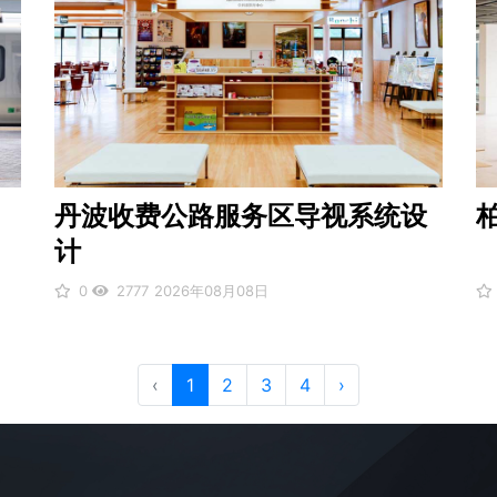
丹波收费公路服务区导视系统设
计
0
2777
2026年08月08日
‹
1
2
3
4
›