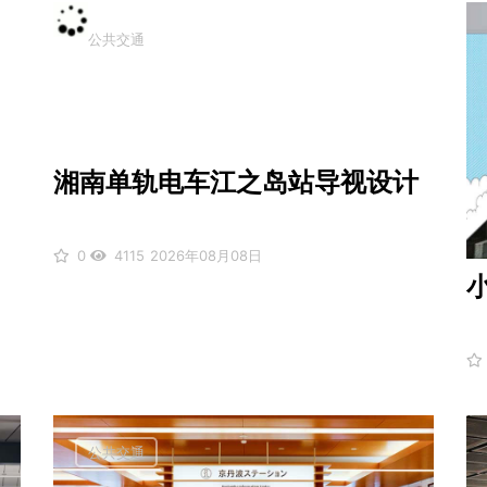
公共交通
湘南单轨电车江之岛站导视设计
0
4115
2026年08月08日
公共交通