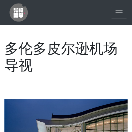
多伦多皮尔逊机场
导视