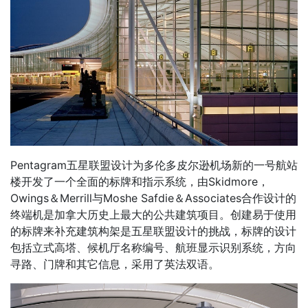
Pentagram
五星联盟设计为多伦多皮尔逊机场新的一号航站
楼开发了一个全面的标牌和指示系统，由
Skidmore
，
Owings
＆
Merrill
与
Moshe Safdie
＆
Associates
合作设计的
终端机是加拿大历史上最大的公共建筑项目。创建易于使用
的标牌来补充建筑构架是五星联盟设计的挑战，标牌的设计
包括立式高塔、候机厅名称编号、航班显示识别系统，方向
寻路、门牌和其它信息，采用了英法双语。