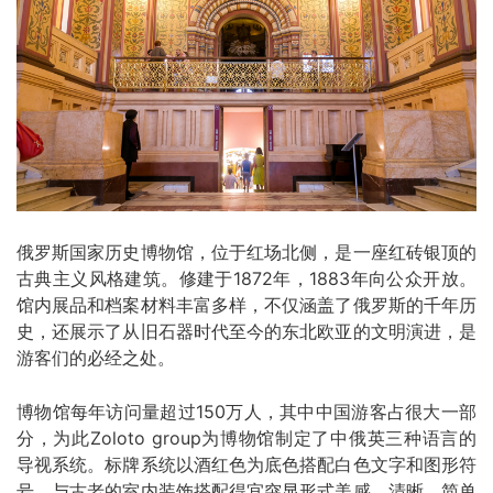
俄罗斯国家历史博物馆，位于红场北侧，是一座红砖银顶的
古典主义风格建筑。修建于
1872
年，
1883
年向公众开放。
馆内展品和档案材料丰富多样，不仅涵盖了俄罗斯的千年历
史，还展示了从旧石器时代至今的东北欧亚的文明演进，是
游客们的必经之处。
博物馆每年访问量超过
150
万人，其中中国游客占很大一部
分，为此
Zoloto group
为博物馆制定了中俄英三种语言的
导视系统。标牌系统以酒红色为底色搭配白色文字和图形符
号，与古老的室内装饰搭配得宜突显形式美感。清晰、简单